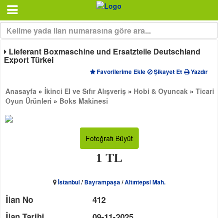
Lieferant Boxmaschine und Ersatzteile Deutschland
Export Türkei
Favorilerime Ekle
Şikayet Et
Yazdır
Anasayfa
»
İkinci El ve Sıfır Alışveriş
»
Hobi & Oyuncak
»
Ticari
Oyun Ürünleri
»
Boks Makinesi
Fotoğrafı Büyüt
1 TL
İstanbul
/
Bayrampaşa
/
Altıntepsi Mah.
İlan No
412
İlan Tarihi
09-11-2025