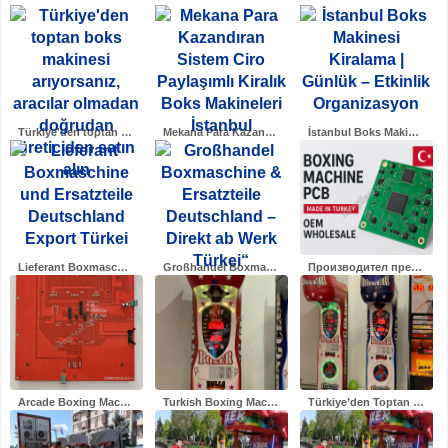
Türkiye'den toptan boks makine..
Mekana Para Kazandıran Sistem ..
İstanbul Boks Makinesi Kiralam..
Lieferant Boxmaschine und Ersa..
Großhandel Boxmaschine & Ersat..
Производител предлага платки з..
Arcade Boxing Machine Mainboar..
Turkish Boxing Machine Wholesa..
Türkiye’den Toptan Boks Makine..