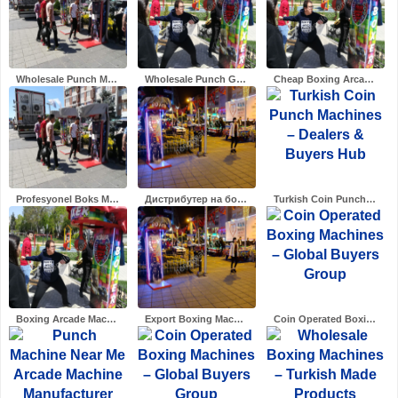
Wholesale Punch Machines | Low..
Wholesale Punch Game Machines ..
Cheap Boxing Arcade Machines f..
Profesyonel Boks Makineleri – ..
Дистрибутер на боксерски машин..
Turkish Coin Punch Machines – ..
Boxing Arcade Machine price-Bo..
Export Boxing Machines – Made ..
Coin Operated Boxing Machines ..