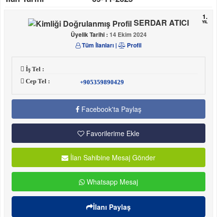
1.
SERDAR ATICI
YIL
Üyelik Tarihi :
14 Ekim 2024
Tüm İlanları
|
Profil
İş Tel :
Cep Tel :
+905359890429
Facebook'ta Paylaş
Favorilerime Ekle
İlan Sahibine Mesaj Gönder
Whatsapp Mesaj
İlanı Paylaş