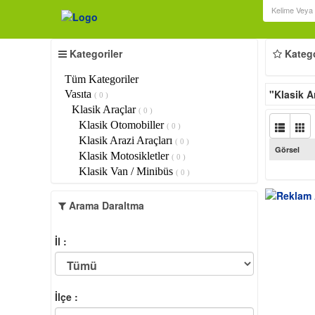
Kategoriler
Kategor
Tüm Kategoriler
"Klasik A
Vasıta
( 0 )
Klasik Araçlar
( 0 )
Klasik Otomobiller
( 0 )
Klasik Arazi Araçları
( 0 )
Görsel
Klasik Motosikletler
( 0 )
Klasik Van / Minibüs
( 0 )
Arama Daraltma
İl :
İlçe :